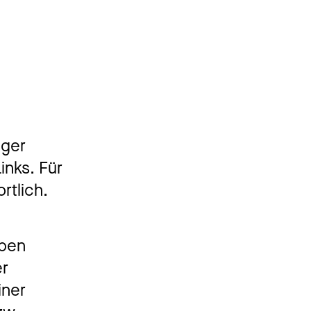
iger
inks. Für
rtlich.
iben
er
iner