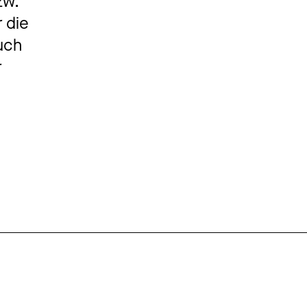
zw.
 die
uch
r