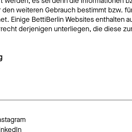
t werden, es sei denn die Informationen b
ür den weiteren Gebrauch bestimmt bzw. für
t. Einige BettiBerlin Websites enthalten a
recht derjenigen unterliegen, die diese zu
g
nstagram
inkedIn