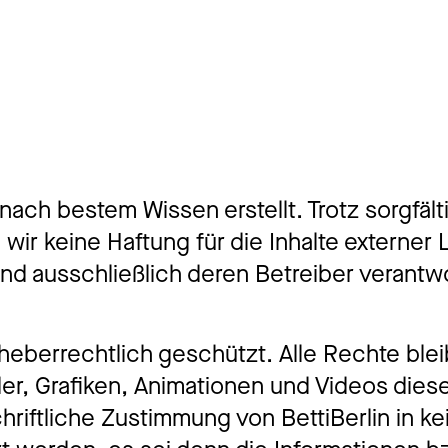
INSTAGRAM
LINKEDIN
LEGAL
nach bestem Wissen erstellt. Trotz sorgfält
PRIVACY
wir keine Haftung für die Inhalte externer L
sind ausschließlich deren Betreiber verantwo
rheberrechtlich geschützt. Alle Rechte ble
lder, Grafiken, Animationen und Videos dies
riftliche Zustimmung von BettiBerlin in ke